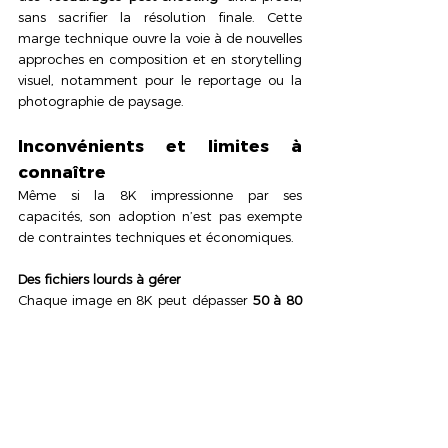
sans sacrifier la résolution finale. Cette 
marge technique ouvre la voie à de nouvelles 
approches en composition et en storytelling 
visuel, notamment pour le reportage ou la 
photographie de paysage.
Inconvénients et limites à 
connaître
Même si la 8K impressionne par ses 
capacités, son adoption n’est pas exempte 
de contraintes techniques et économiques.
Des fichiers lourds à gérer 
Chaque image en 8K peut dépasser 
50 à 80 
Mo
, voire plus en RAW. Pour une séance 
photo de 500 prises, on parle rapidement de 
dizaines de gigaoctets. Il devient 
indispensable d’investir dans un système de 
stockage externe SSD rapide
, ou dans une 
solution cloud robuste, type 
Adobe Creative 
Cloud
 ou NAS personnel connecté.