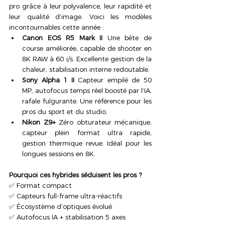
pro grâce à leur polyvalence, leur rapidité et 
leur qualité d’image. Voici les modèles 
incontournables cette année :
Canon EOS R5 Mark II
 Une bête de 
course améliorée, capable de shooter en 
8K RAW à 60 i/s. Excellente gestion de la 
chaleur, stabilisation interne redoutable.
Sony Alpha 1 II
 Capteur empilé de 50 
MP, autofocus temps réel boosté par l’IA, 
rafale fulgurante. Une référence pour les 
pros du sport et du studio.
Nikon Z9+
 Zéro obturateur mécanique, 
capteur plein format ultra rapide, 
gestion thermique revue. Idéal pour les 
longues sessions en 8K.
Pourquoi ces hybrides séduisent les pros ?
✅ Format compact 
✅ Capteurs full-frame ultra-réactifs 
✅ Écosystème d’optiques évolué 
✅ Autofocus IA + stabilisation 5 axes