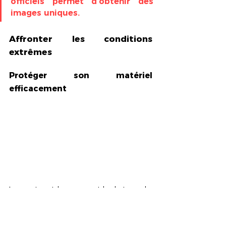
officiels permet d’obtenir des 
images uniques.
Affronter les conditions 
extrêmes
Protéger son matériel 
efficacement
Les sports outdoor exposent le photographe 
à des conditions rudes : pluie battante 🌧️, 
projections de sable, chocs sur les pistes. Un 
bon matériel, mal protégé, ne survit pas 