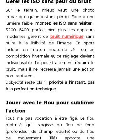
Gérer les ISO sans peur du bruit
Sur le terrain, mieux vaut une photo 
imparfaite qu’un instant perdu. Face à une 
lumière faible, 
montez les ISO sans hésiter
 : 
3200, 6400, parfois bien plus. Les capteurs 
modernes gèrent ce 
bruit numérique
 sans 
nuire à la lisibilité de l’image. En sport 
indoor, en match nocturne 🌙 ou en 
compétition hivernale ❄️, ce réglage devient 
indispensable. Le post-traitement réduira le 
bruit, mais il ne recréera jamais une action 
non capturée.
L’objectif reste clair : 
priorité à l’instant, pas 
à la perfection technique.
Jouer avec le flou pour sublimer 
l’action
Tout n’a pas vocation à être figé. Le flou 
maîtrisé, qu’il s’agisse du flou de fond 
(profondeur de champ réduite) ou du flou 
de mouvement (filé), apporte une 