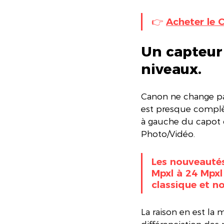
👉 
Acheter le 
Un capteur 
niveaux.
Canon ne change pas
est presque complète
à gauche du capot
Photo/Vidéo. 
Les nouveautés
Mpxl à 24 Mpxl 
classique et n
La raison en est la 