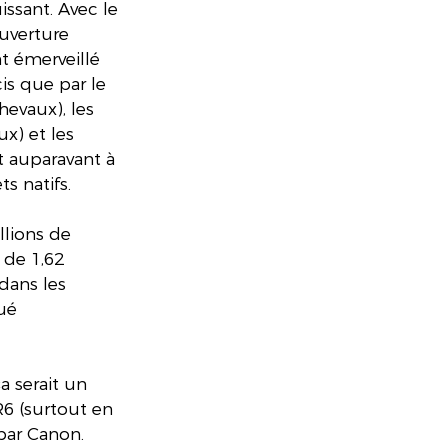
sant. Avec le 
uverture 
t émerveillé 
is que par le 
evaux), les 
x) et les 
it auparavant à 
ts natifs.
llions de 
 de 1,62 
dans les 
ué 
ça serait un 
R6 (surtout en 
par Canon. 