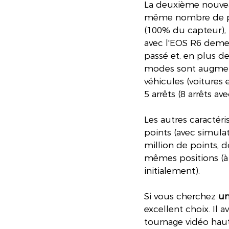
La deuxième nouvea
même nombre de poi
(100% du capteur), l
avec l'EOS R6 demeu
passé et, en plus de
modes sont augmenté
véhicules (voitures e
5 arrêts (8 arrêts av
Les autres caractéri
points (avec simulat
million de points, d
mêmes positions (à
initialement).
Si vous cherchez 
un
excellent choix. Il 
tournage vidéo haut