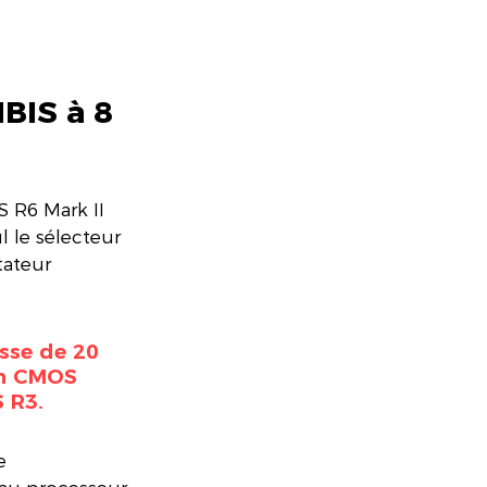
BIS à 8 
 R6 Mark II 
 le sélecteur 
ateur 
sse de 20 
'un CMOS 
 R3. 
e 