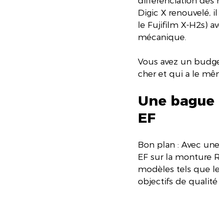
différenciation des
Digic X renouvelé, 
le Fujifilm X-H2s) 
mécanique.
Vous avez un budget
cher et qui a le mê
Une bague d
EF
Bon plan : Avec une
EF sur la monture R
modèles tels que le 
objectifs de qualit