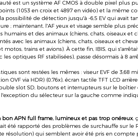
uté est un système AF CMOS à double pixel plus puis
nts (1053 en croix et 4897 en vidéo) et la même co
a possibilité de détection jusqu'à -6,5 EV qui avait tan
re ; maintenant, l'AF yeux et visage semble plus préc
s humains et des animaux (chiens, chats, oiseaux et ch
s avec les animaux (chiens, chats, oiseaux et chevau
t motos, trains et avions). À cette fin, IBIS, qui s'arrêta
ec les optiques RF stabilisées), passe désormais à 8 arrê
stiques sont restées les mêmes : viseur EVF de 3,68 mi
ion OVF via HDR) (0,76x), écran tactile TFT LCD arrière
ouble slot SD, boutons et interrupteurs sur le boîtier 
 l'exception du sélecteur sur la gauche comme indiq
 bon APN full frame, lumineux et pas trop onéreux
, 
avait été rapporté des problèmes de surchauffe sur le 
e résolution) qui semblent avoir été pris en compte 