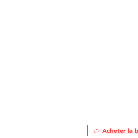
👉 A
cheter la 