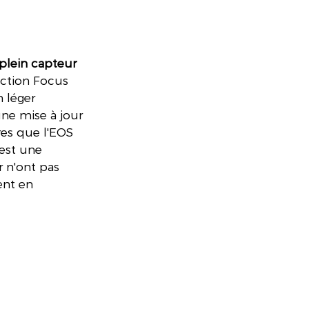
plein capteur 
ection Focus 
 léger 
une mise à jour 
res que l'EOS 
est une 
r n'ont pas 
ent en 