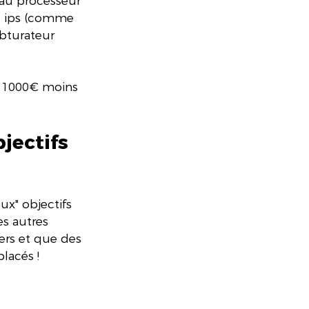
 au processeur 
40 ips (comme 
bturateur 
 1000€ moins 
jectifs 
ux" objectifs 
s autres 
hers et que des 
lacés !