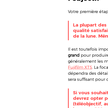
Votre première étap
La plupart des
qualité satisf
de la lune. Mê
Il est toutefois imp
grand
 pour produir
généralement les me
Fujifilm XT5
. La fo
dépendra des détail
sera suffisant pour
Si vous souhait
devrez opter p
(téléobjectif,