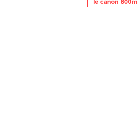
le 
canon 800m