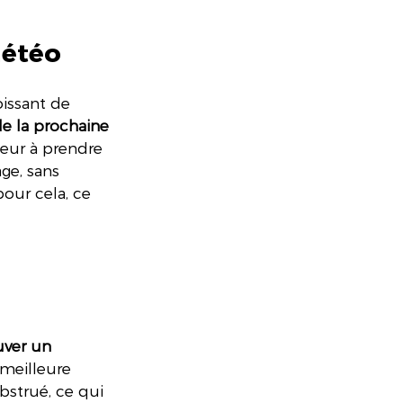
météo
issant de 
de la prochaine 
teur à prendre 
ge, sans 
pour cela, ce 
uver un 
 meilleure 
bstrué, ce qui 