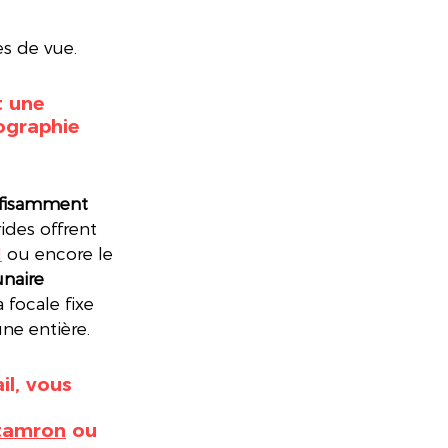
s de vue. 
 une 
ographie 
ffisamment 
ides offrent 
I
 ou encore le 
naire
focale fixe 
ne entière. 
il, vous 
 
tamron
 ou 